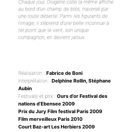
Chaque jour, Diogène colle la même affiche
au bord d’un champ de blés, traversé par
une route déserte. Parmi les figurants de
l’image, il s’éprend d’une belle inconnue à
tel point que le vent, son unique
compagnon, en devient jaloux.
Réalisation :
Fabrice de Boni
Interprétation :
Delphine Rollin, Stéphane
Aubin
Festivals et prix :
Ours d’or Festival des
nations d’Ebensee 2009
Prix du Jury Film festival Paris 2009
Film merveilleux Paris 2010
Court Baz-art Les Herbiers 2009