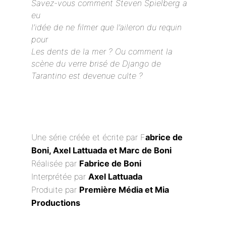
Savez-vous comment Steven Spielberg a
eu
l’idée de ne filmer que l’aileron du requin
pour
Les dents de la mer
? Ou comment la
scène du verre brisé de
Django
de
Tarantino est devenue culte ?
Une série créée et écrite par F
abrice de
Boni, Axel Lattuada et Marc de Boni
Réalisée par
Fabrice de Boni
Interprétée par
Axel Lattuada
Produite par
Première Média et Mia
Productions